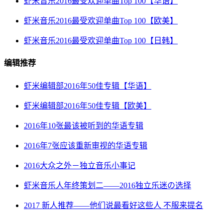
虾米音乐2016最受欢迎单曲Top 100【华语】
虾米音乐2016最受欢迎单曲Top 100【欧美】
虾米音乐2016最受欢迎单曲Top 100【日韩】
编辑推荐
虾米编辑部2016年50佳专辑【华语】
虾米编辑部2016年50佳专辑【欧美】
2016年10张最该被听到的华语专辑
2016年7张应该重新审视的华语专辑
2016大众之外－独立音乐小事记
虾米音乐人年终策划二——2016独立乐迷の选择
2017 新人推荐——他们说最看好这些人 不服来提名